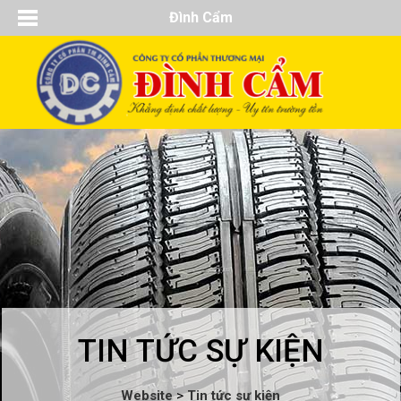
Đình Cẩm
Liên hệ
/
Đăng nhập
/
Maps
TIN TỨC SỰ KIỆN
Website
>
Tin tức sự kiện