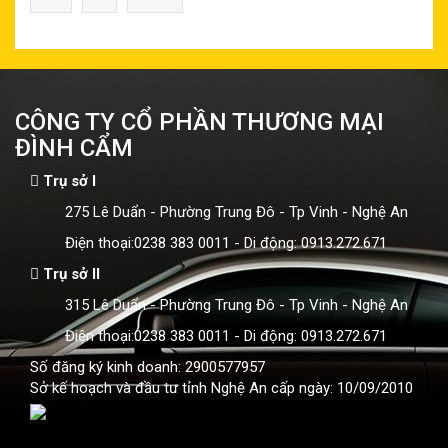
CÔNG TY CỔ PHẦN THƯƠNG MẠI
ĐÌNH CẨM
Trụ sở I
275 Lê Duẩn - Phường Trung Đô - Tp Vinh - Nghệ An
Điện thoại:0238 383 0011 - Di động: 0913.272.671
Trụ sở II
315 Lê Duẩn - Phường Trung Đô - Tp Vinh - Nghệ An
Điện thoại:0238 383 0011 - Di động: 0913.272.671
Số đăng ký kinh doanh: 2900577957
Sở kế hoạch và đầu tư tỉnh Nghệ An cấp ngày: 10/09/2010