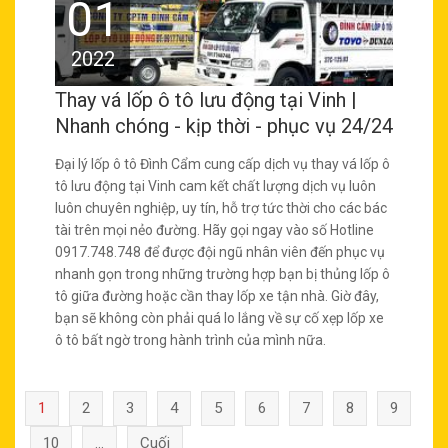
01
2022
Thay vá lốp ô tô lưu động tại Vinh |
Nhanh chóng - kịp thời - phục vụ 24/24
Đại lý lốp ô tô Đình Cẩm cung cấp dịch vụ thay vá lốp ô
tô lưu động tại Vinh cam kết chất lượng dịch vụ luôn
luôn chuyên nghiệp, uy tín, hỗ trợ tức thời cho các bác
tài trên mọi nẻo đường. Hãy gọi ngay vào số Hotline
0917.748.748 để được đội ngũ nhân viên đến phục vụ
nhanh gọn trong những trường hợp bạn bị thủng lốp ô
tô giữa đường hoặc cần thay lốp xe tận nhà. Giờ đây,
bạn sẽ không còn phải quá lo lắng về sự cố xẹp lốp xe
ô tô bất ngờ trong hành trình của mình nữa.
1
2
3
4
5
6
7
8
9
10
...
Cuối